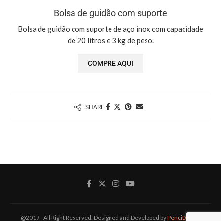
Bolsa de guidão com suporte
Bolsa de guidão com suporte de aço inox com capacidade
Bo
de 20 litros e 3 kg de peso.
e
COMPRE AQUI
SHARE
@2019 - All Right Reserved. Designed and Developed by
PenciDesign